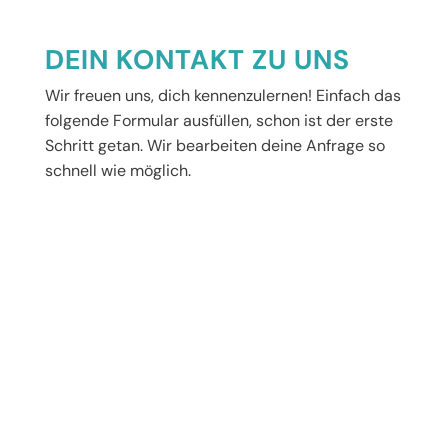
DEIN KONTAKT ZU UNS
Wir freuen uns, dich kennenzulernen! Einfach das
folgende Formular ausfüllen, schon ist der erste
Schritt getan. Wir bearbeiten deine Anfrage so
schnell wie möglich.
Name
*
Vorname
Nachname
E-Mail-Adresse
*
Deine Nachricht
*
Name
Datenschutzeinwilligung
*
*
Ich habe die Datenschutzerklärung zur
Datenschutzeinwilligung
Kenntnis genommen. Ich stimme zu, dass
meine Angaben und Daten zur