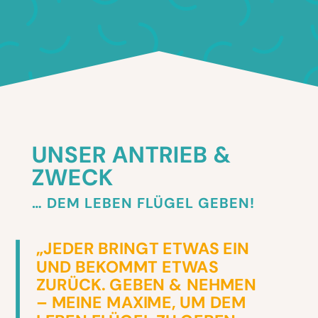
UNSER ANTRIEB &
ZWECK
… DEM LEBEN FLÜGEL GEBEN!
„JEDER BRINGT ETWAS EIN
UND BEKOMMT ETWAS
ZURÜCK. GEBEN & NEHMEN
– MEINE MAXIME, UM DEM